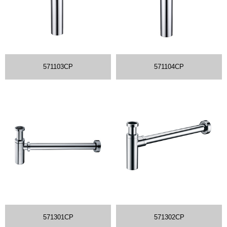
571103CP
571104CP
571301CP
571302CP